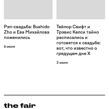
Рэп-свадьба: Bushido
Тейлор Свифт и
Zho и Ева Михайлова
Трэвис Келси тайно
поженились
расписались и
готовятся к свадьбе:
6 июля
вот, что известно о
грядущем дне Х
3 июля