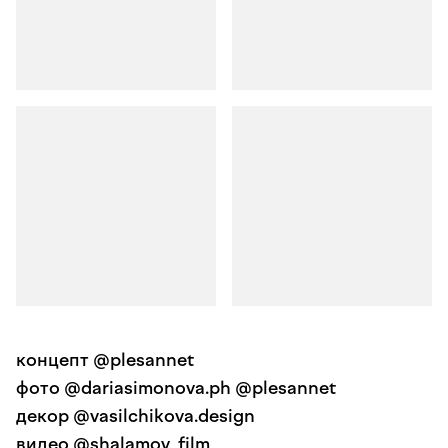
концепт @plesannet
фото @dariasimonova.ph @plesannet
декор @vasilchikova.design
видео @shalamov_film