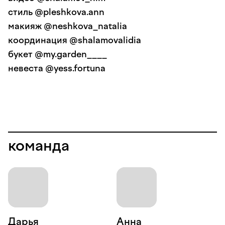
стиль @pleshkova.ann
макияж @neshkova_natalia
координация @shalamovalidia
букет @my.garden____
невеста @yess.fortuna
команда
Дарья
Анна