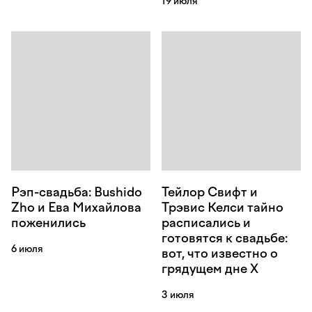
19 июля
Рэп-свадьба: Bushido
Тейлор Свифт и
Zho и Ева Михайлова
Трэвис Келси тайно
поженились
расписались и
готовятся к свадьбе:
6 июля
вот, что известно о
грядущем дне Х
3 июля