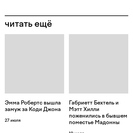
читать ещё
Эмма Робертс вышла
Габриетт Бехтель и
замуж за Коди Джона
Мэтт Хилли
поженились в бывшем
27 июля
поместье Мадонны