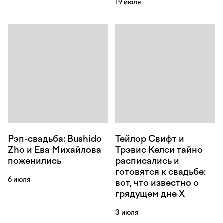
19 июля
Рэп-свадьба: Bushido
Тейлор Свифт и
Zho и Ева Михайлова
Трэвис Келси тайно
поженились
расписались и
готовятся к свадьбе:
6 июля
вот, что известно о
грядущем дне Х
3 июля