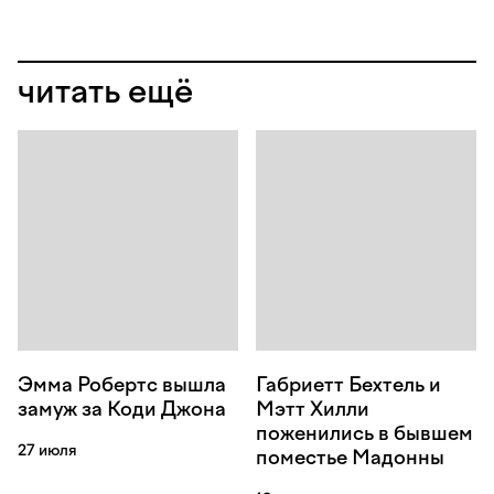
читать ещё
Эмма Робертс вышла
Габриетт Бехтель и
замуж за Коди Джона
Мэтт Хилли
поженились в бывшем
27 июля
поместье Мадонны