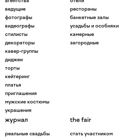
агентства
отели
ведущие
рестораны
фотографы
банкетные залы
видеографы
усадьбы и особняки
стилисты
камерные
декораторы
загородные
кавер-группы
диджеи
торты
кейтеринг
платья
приглашения
мужские костюмы
украшения
журнал
the fair
реальные свадьбы
стать участником