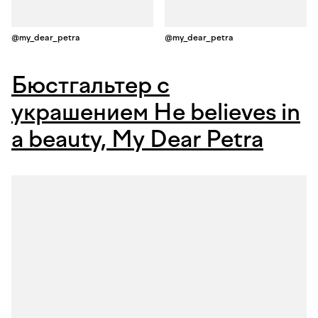
@my_dear_petra
@my_dear_petra
Бюстгальтер с
украшением He believes in
a beauty, My Dear Petra