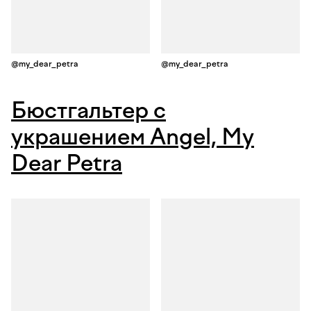
@my_dear_petra
@my_dear_petra
Бюстгальтер с
украшением Angel, My
Dear Petra