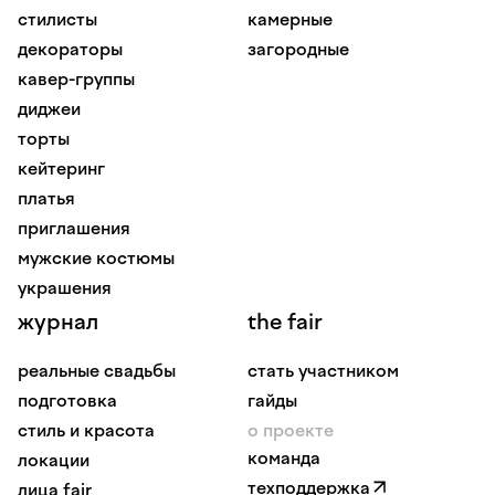
стилисты
камерные
декораторы
загородные
кавер-группы
диджеи
торты
кейтеринг
платья
приглашения
мужские костюмы
украшения
журнал
the fair
реальные свадьбы
стать участником
подготовка
гайды
стиль и красота
о проекте
команда
локации
техподдержка
лица fair