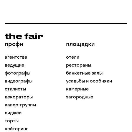
порядок оплаты. Перед подписанием вы
сможете ознакомиться с ним, чтобы убедиться
в своей безопасности.
профи
площадки
агентства
отели
ведущие
рестораны
фотографы
банкетные залы
видеографы
усадьбы и особняки
стилисты
камерные
декораторы
загородные
кавер-группы
диджеи
торты
кейтеринг