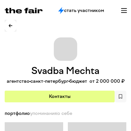
стать участником
Svadba
Mechta
агентство
санкт-петербург
бюджет
от 2 000 000 ₽
Контакты
портфолио
упоминания
о себе