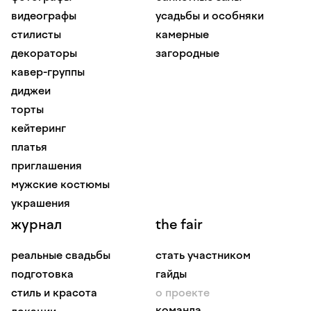
видеографы
усадьбы и особняки
стилисты
камерные
декораторы
загородные
кавер-группы
диджеи
торты
кейтеринг
платья
приглашения
мужские костюмы
украшения
журнал
the fair
реальные свадьбы
стать участником
подготовка
гайды
стиль и красота
о проекте
команда