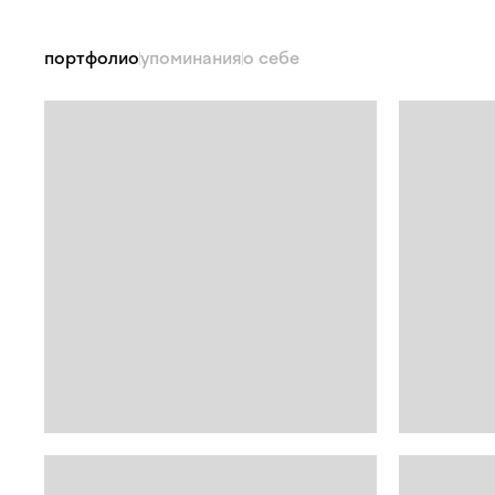
портфолио
упоминания
о себе