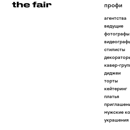
профи
агентства
ведущие
фотографы
видеограф
стилисты
декоратор
кавер-груп
диджеи
торты
кейтеринг
платья
приглашен
мужские к
украшения