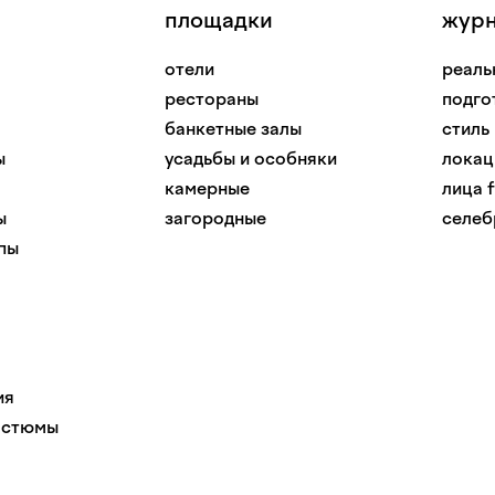
площадки
жур
отели
реаль
рестораны
подго
банкетные залы
стиль
ы
усадьбы и особняки
локац
камерные
лица f
ы
загородные
селеб
пы
ия
остюмы