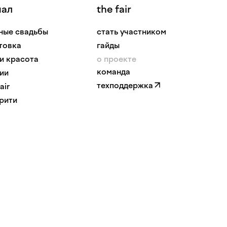
нал
the fair
ные свадьбы
стать участником
товка
гайды
 и красота
о проекте
команда
ии
техподдержка
air
рити