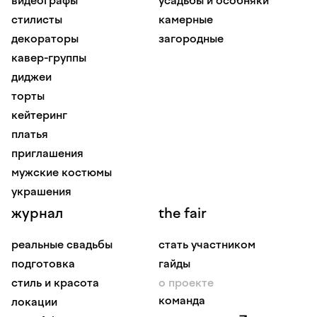
видеографы
усадьбы и особняки
стилисты
камерные
декораторы
загородные
кавер-группы
диджеи
торты
кейтеринг
платья
приглашения
мужские костюмы
украшения
журнал
the fair
реальные свадьбы
стать участником
подготовка
гайды
стиль и красота
о проекте
команда
локации