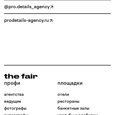
@pro.details_agency
prodetails-agency.ru
профи
площадки
агентства
отели
ведущие
рестораны
фотографы
банкетные залы