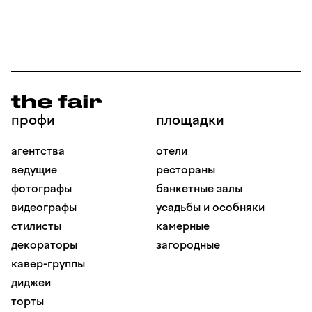
Если вам близок наш посыл, мы будем рады
стать частью вашего события!
профи
площадки
агентства
отели
ведущие
рестораны
фотографы
банкетные залы
видеографы
усадьбы и особняки
стилисты
камерные
декораторы
загородные
кавер-группы
диджеи
торты