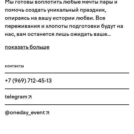
Мы готовы воплотить любые мечты пары и
помочь создать уникальный праздник,
опираясь на вашу истории любви. Все
переживания и хлопоты подготовки будут на
нас, вам останется лишь ожидать ваше
торжество. Наша команда создает свадьбы
показать больше
уже более 5 лет. Каждая свадьба, каждая пара
— это как новый вдох, новый виток полета
вдохновения. Мы становимся единым целым в
контакты
организации торжества, ведь над каждым
+7 (969) 712-45-13
проектом работает сразу 3 специалиста, что
позволяет нам всегда быть на связи и
telegram
оперативно решать задачи. Именно поэтому
наши свадьбы уникальные и запоминающиеся,
@oneday_event
а пары и гости торжества становятся нашими
друзьями и после проведенных мероприятий.