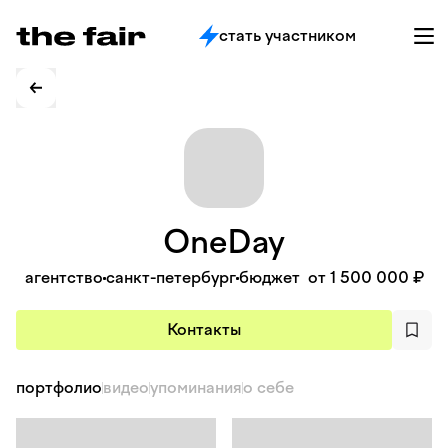
стать участником
OneDay
агентство
санкт-петербург
бюджет
от 1 500 000 ₽
Контакты
портфолио
видео
упоминания
о себе