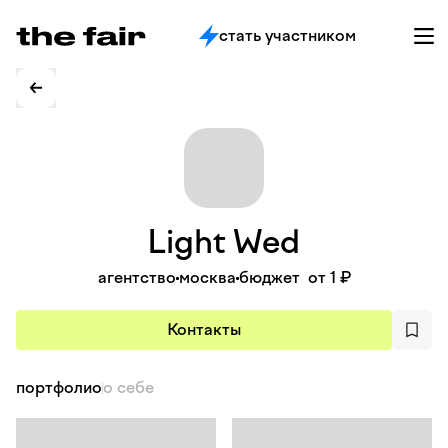
стать участником
Light
Wed
агентство
москва
бюджет
от 1 ₽
Контакты
портфолио
о себе