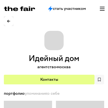
стать участником
Идейный
дом
агентство
москва
Контакты
портфолио
упоминания
о себе