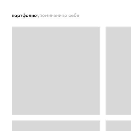
портфолио
упоминания
о себе