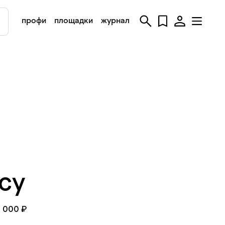
профи
площадки
журнал
ncy
0 000 ₽