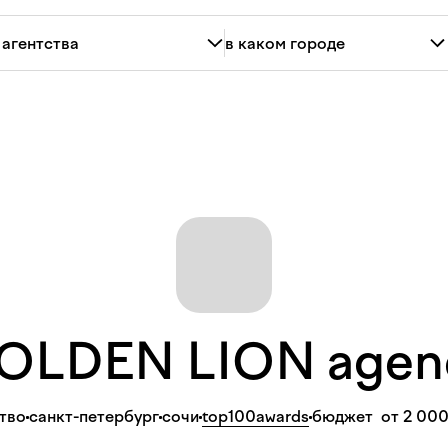
OLDEN LION
age
тво
санкт-петербург
сочи
top100awards
бюджет
от 2 00