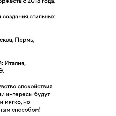
ржеств с 2013 года.
и создания стильных
сква, Пермь,
: Италия,
Э.
увство спокойствия
ши интересы будут
и мягко, но
ным способом!