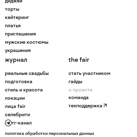
диджеи
торты
кейтеринг
платья
приглашения
мужские костюмы
украшения
журнал
the fair
реальные свадьбы
стать участником
подготовка
гайды
стиль и красота
о проекте
команда
локации
техподдержка
лица fair
селебрити
тг-канал
политика обработки персональных данных