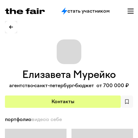
стать участником
Елизавета
Мурейко
агентство
санкт-петербург
бюджет
от 700 000 ₽
Контакты
портфолио
видео
о себе