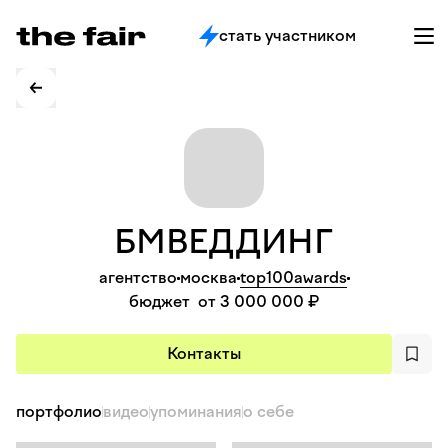
стать участником
БМВЕДДИНГ
агентство
москва
top100awards
бюджет
от 3 000 000 ₽
Контакты
портфолио
видео
упоминания
о себе