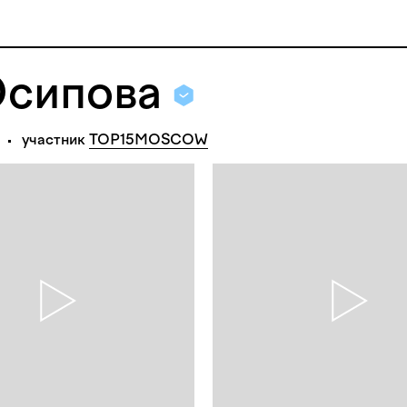
Осипова
участник
TOP15MOSCOW