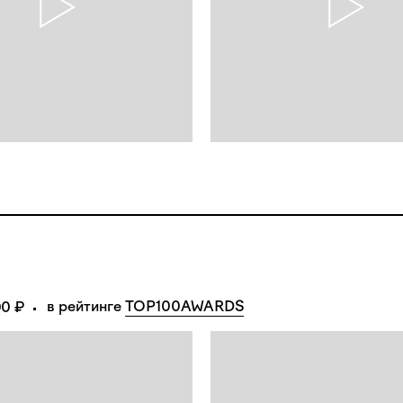
в рейтинге 
TOP100AWARDS
00 ₽