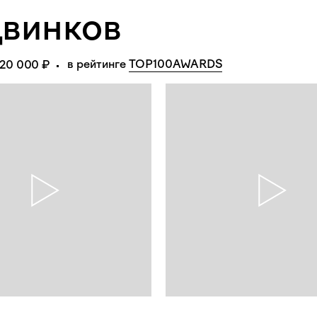
винков
в рейтинге 
TOP100AWARDS
120 000 ₽