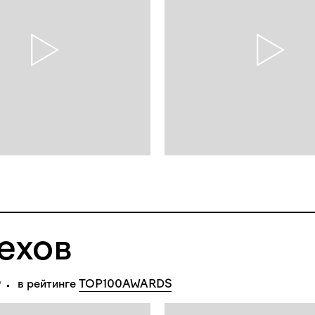
ехов
в рейтинге 
TOP100AWARDS
₽