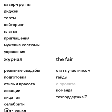
кавер-группы
диджеи
торты
кейтеринг
платья
приглашения
мужские костюмы
украшения
журнал
the fair
реальные свадьбы
стать участником
подготовка
гайды
стиль и красота
о проекте
команда
локации
техподдержка
лица fair
селебрити
тг-канал