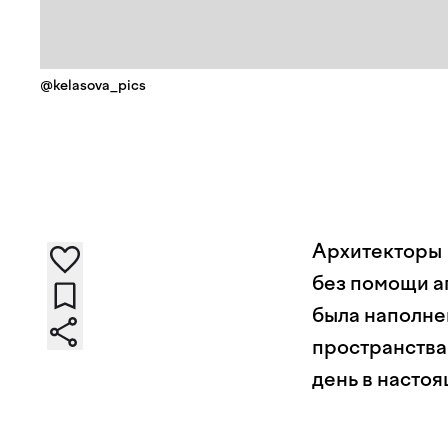
@kelasova_pics
Архитекторы 
без помощи аг
была наполне
пространства
день в насто