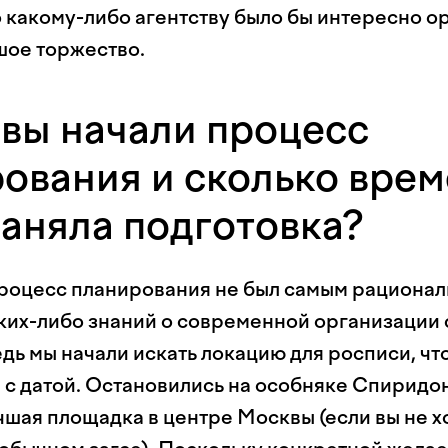
о какому-либо агентству было бы интересно о
шое торжество.
 вы начали процесс
ования и сколько врем
заняла подготовка?
роцесс планирования не был самым рационал
аких-либо знаний о современной организации 
дь мы начали искать локацию для росписи, чт
 с датой. Остановились на особняке Спиридо
учшая площадка в центре Москвы (если вы не х