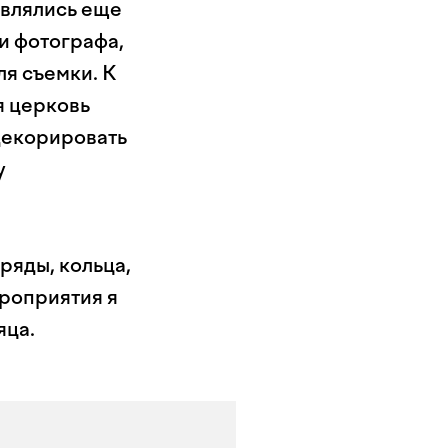
авлялись еще
ли фотографа,
я съемки. К
я церковь
декорировать
у
ряды, кольца,
ероприятия я
яца.