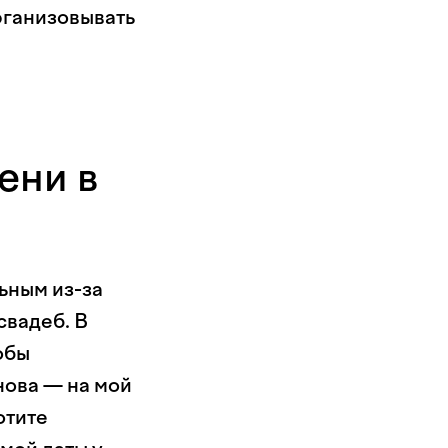
рганизовывать
ени в
ьным из-за
свадеб. В
обы
нова — на мой
отите