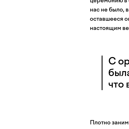
церемонию в 
нас не было,
оставшееся ок
настоящим ве
С ор
была
что 
Плотно занима