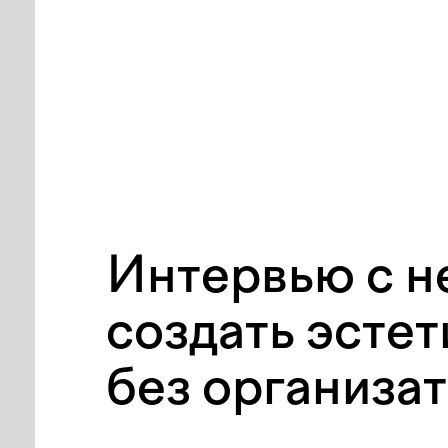
Интервью с не
создать эсте
без организа