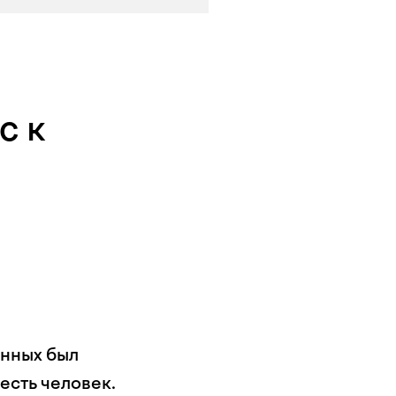
с к
енных был
есть человек.