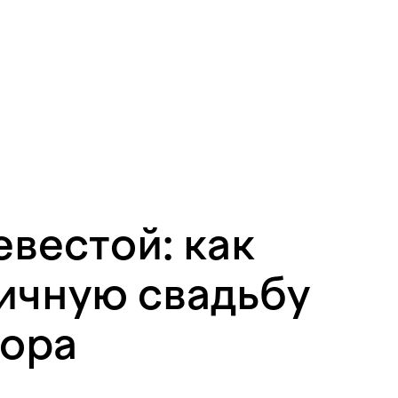
вестой: как
тичную свадьбу
тора