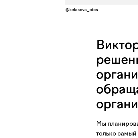
@kelasova_pics
Виктор
решен
органи
обраща
орган
Мы планирова
только самый 