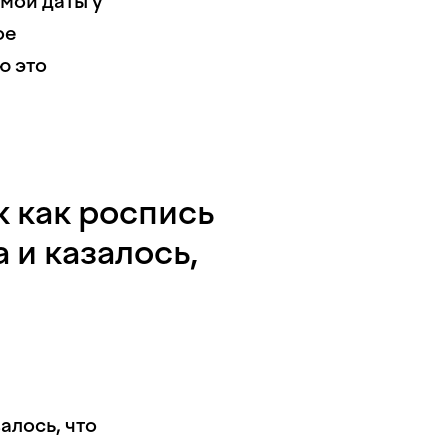
мой даты у
ое
ю это
к как роспись
 и казалось,
алось, что