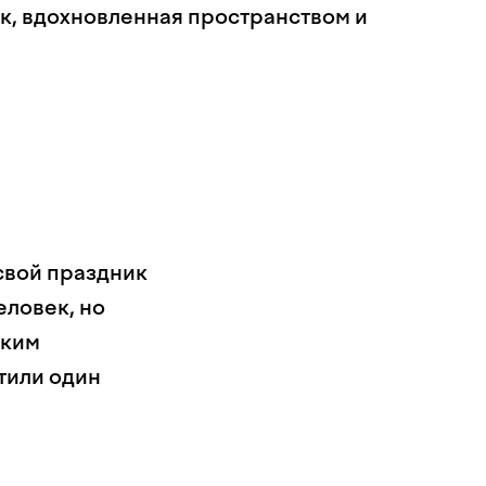
к, вдохновленная пространством и
свой праздник
еловек, но
ским
тили один