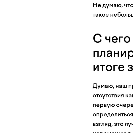
Не думаю, чт
такое неболь
С чего
планир
итоге 
Думаю, наш п
отсутствия к
первую очере
определиться
взгляд, это л