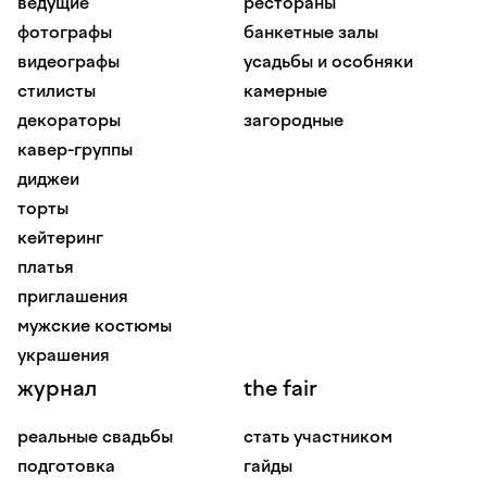
ведущие
рестораны
фотографы
банкетные залы
видеографы
усадьбы и особняки
стилисты
камерные
декораторы
загородные
кавер-группы
диджеи
торты
кейтеринг
платья
приглашения
мужские костюмы
украшения
журнал
the fair
реальные свадьбы
стать участником
подготовка
гайды