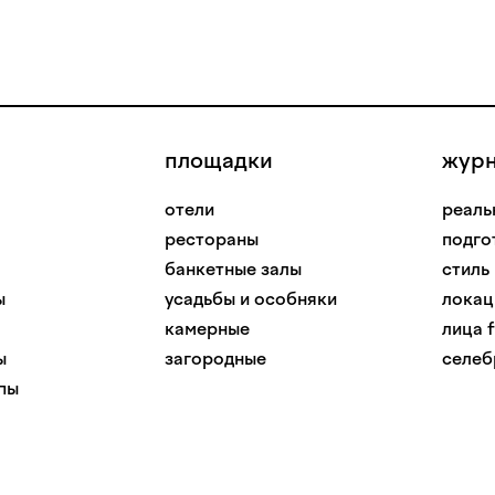
площадки
жур
отели
реаль
рестораны
подго
банкетные залы
стиль
ы
усадьбы и особняки
локац
камерные
лица f
ы
загородные
селеб
пы