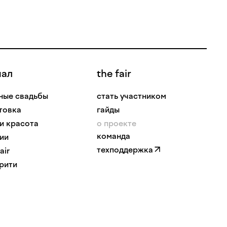
нал
the fair
ные свадьбы
стать участником
товка
гайды
 и красота
о проекте
команда
ии
техподдержка
air
рити