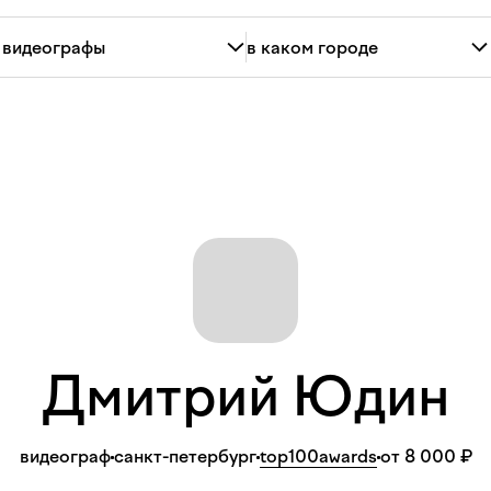
Дмитрий
Юдин
видеограф
санкт-петербург
top100awards
от 8 000 ₽