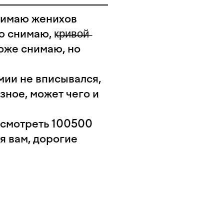
снимаю женихов
имаю, к̶р̶и̶в̶о̶й̶
тоже снимаю, но
мии не вписывался,
зное, может чего и
тсмотреть 100500
я вам, дорогие