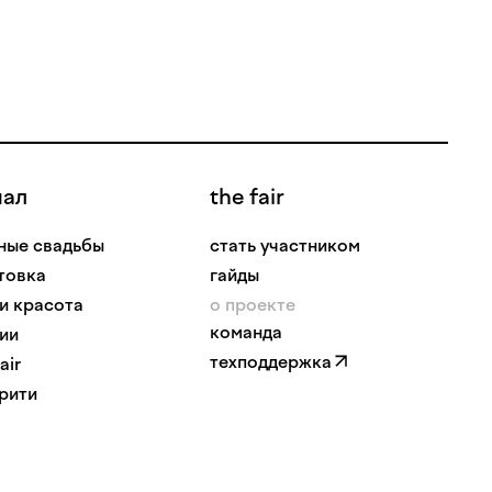
нал
the fair
ные свадьбы
стать участником
товка
гайды
 и красота
о проекте
команда
ии
техподдержка
air
рити