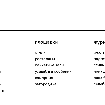
площадки
жур
отели
реаль
рестораны
подго
банкетные залы
стиль
ы
усадьбы и особняки
локац
камерные
лица f
ы
загородные
селеб
пы