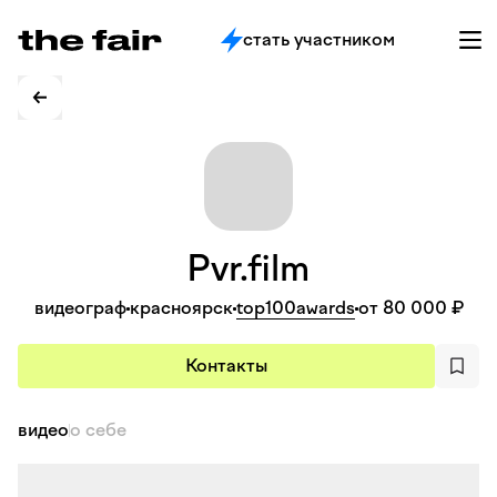
стать участником
Pvr.film
видеограф
красноярск
top100awards
от 80 000 ₽
Контакты
видео
о себе