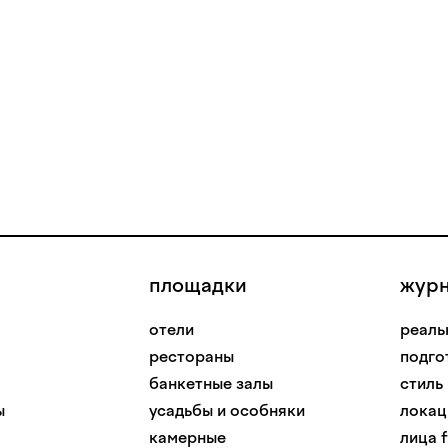
площадки
жур
отели
реаль
рестораны
подго
банкетные залы
стиль
ы
усадьбы и особняки
локац
камерные
лица f