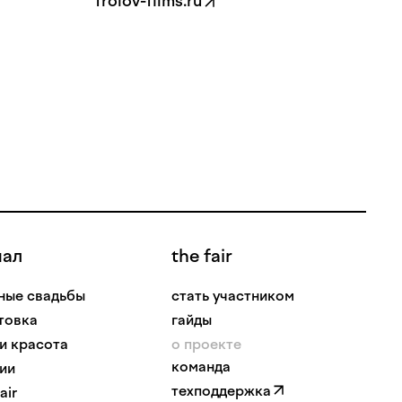
frolov-films.ru
нал
the fair
ные свадьбы
стать участником
товка
гайды
 и красота
о проекте
команда
ии
техподдержка
air