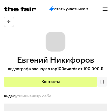
стать участником
Евгений
Никифоров
видеограф
краснодар
top100awards
от 100 000 ₽
Контакты
видео
упоминания
о себе