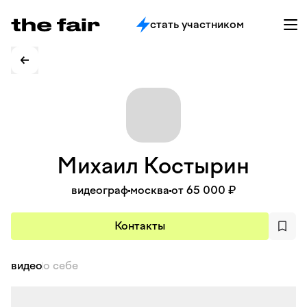
стать участником
Михаил
Костырин
видеограф
москва
от 65 000 ₽
Контакты
видео
о себе