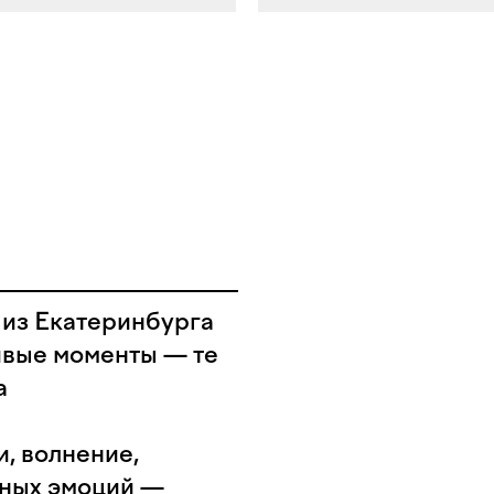
 из Екатеринбурга
живые моменты — те
а
, волнение,
нных эмоций —