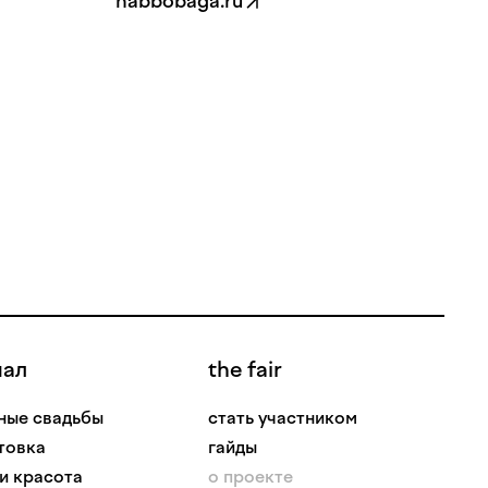
habbobaga.ru
нал
the fair
ные свадьбы
стать участником
товка
гайды
 и красота
о проекте