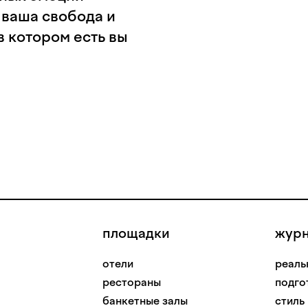
 ваша свобода и
в котором есть вы
площадки
жур
отели
реаль
рестораны
подго
банкетные залы
стиль