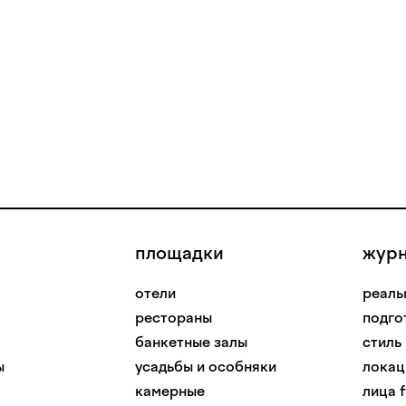
площадки
жур
отели
реаль
рестораны
подго
банкетные залы
стиль
ы
усадьбы и особняки
локац
камерные
лица f