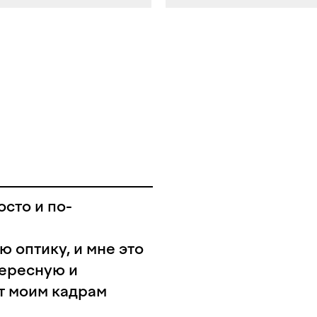
сто и по-
 оптику, и мне это
тересную и
т моим кадрам