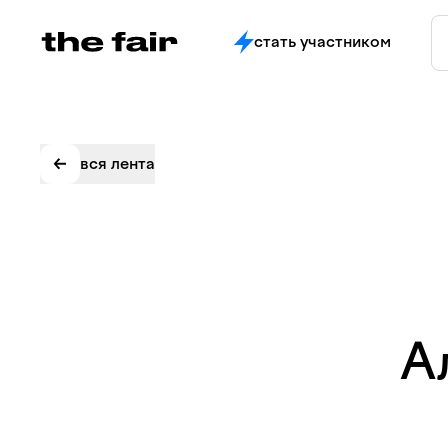
стать участником
вся лента
А