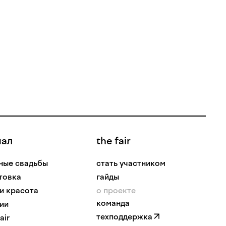
нал
the fair
ные свадьбы
стать участником
товка
гайды
 и красота
о проекте
команда
ии
техподдержка
air