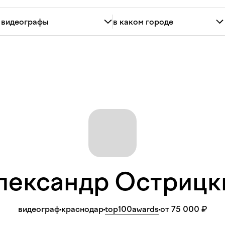
лександр
Острицк
видеограф
краснодар
top100awards
от 75 000 ₽