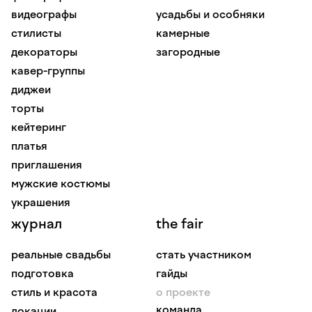
видеографы
усадьбы и особняки
стилисты
камерные
декораторы
загородные
кавер-группы
диджеи
торты
кейтеринг
платья
приглашения
мужские костюмы
украшения
журнал
the fair
реальные свадьбы
стать участником
подготовка
гайды
стиль и красота
о проекте
команда
локации