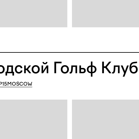
одской Гольф Клуб
P15MOSCOW