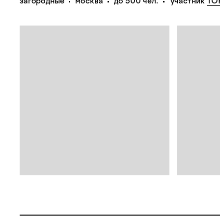
загородные
москва
до 500 чел.
участник
TO