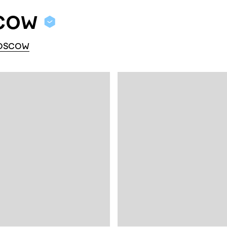
cow
OSCOW