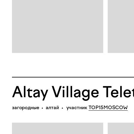
Altay Village Tel
загородные
алтай
участник
TOP15MOSCOW