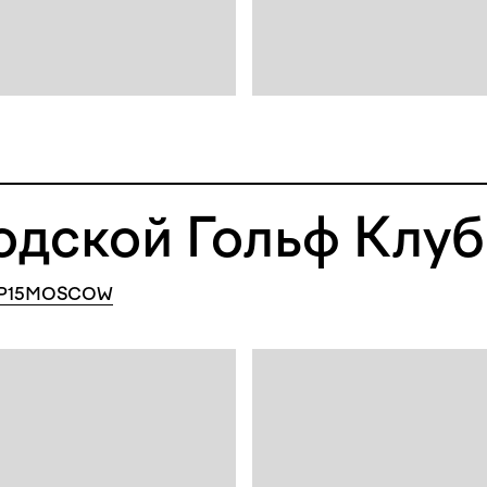
одской Гольф Клуб
P15MOSCOW