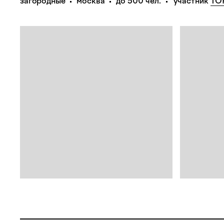
загородные
москва
до 500 чел.
участник
TO