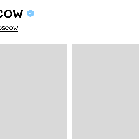
cow
OSCOW