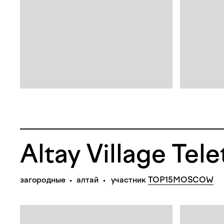
Altay Village Tel
загородные
алтай
участник
TOP15MOSCOW