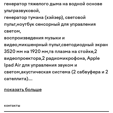
генератор тяжелого дыма на водной основе
ультразвуковой,
генератор тумана (хэйзер), световой
пульт,ноутбук сенсорный для управления
светом,
воспроизведения музыки и
видео,микшенрный пульт,светодиодный экран
3520 мм на 1920 мм,тв плазма на стойке,2
видеопроектора,2 радиомикрофона, Apple
Ipad Air для управления звуком и
светом,акустическая система (2 сабвуфера и 2
сателлита).
показать больше
При выборе площадки на Свадебное
мероприятие, мы дарим в подарок торт (100
грамм/персона).
контакты