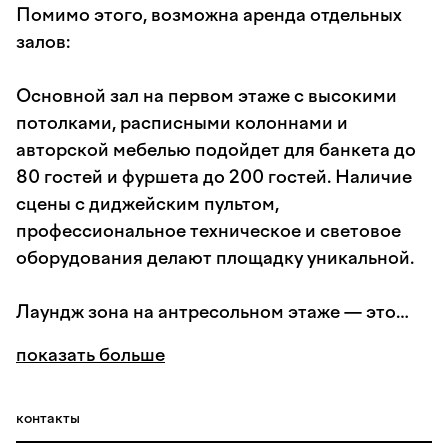
Помимо этого, возможна аренда отдельных
залов:
Основной зал на первом этаже с высокими
потолками, расписными колоннами и
авторской мебелью подойдет для банкета до
80 гостей и фуршета до 200 гостей. Наличие
сцены с диджейским пультом,
профессиональное техническое и световое
оборудования делают площадку уникальной.
Лаундж зона на антресольном этаже — это
отдельное пространство с видом на основной
показать больше
зал и сцену. Позволяет провести банкеты до
50 персон и фуршеты до 85.
контакты
Уютный караоке — самое камерное место для