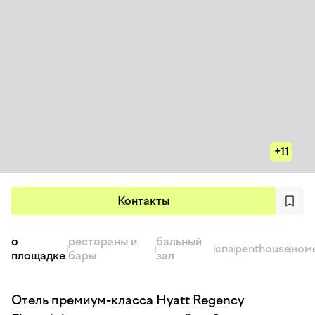
+11
Контакты
о
рестораны и
бальный
спа
penthouse
ном
площадке
бары
зал
Отель премиум-класса Hyatt Regency