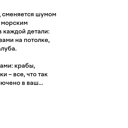
ц сменяется шумом
 морским
 каждой детали:
вами на потолке,
алуба.
ами: крабы,
и – все, что так
лючено в ваш
ие для проведения
сического банкета в
ого сервиса. А для