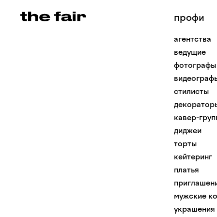
профи
агентства
ведущие
фотографы
видеограф
стилисты
декоратор
кавер-груп
диджеи
торты
кейтеринг
платья
приглашен
мужские к
украшения