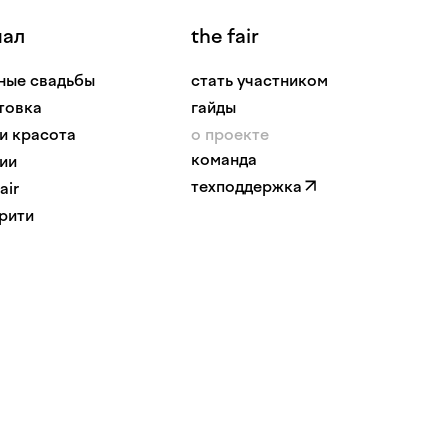
нал
the fair
ные свадьбы
стать участником
товка
гайды
 и красота
о проекте
команда
ии
техподдержка
air
рити