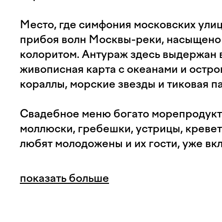
Место, где симфония московских ули
прибоя волн Москвы-реки, насыщено
колоритом. Антураж здесь выдержан в
живописная карта с океанами и остро
кораллы, морские звезды и тиковая п
Свадебное меню богато морепродукт
моллюски, гребешки, устрицы, креветк
любят молодожены и их гости, уже вк
праздник на воде.
показать больше
Ресторан-яхта "Чайка" - лучше решен
как камерной свадьбы, так и для клас
атмосфере высоких стандартов яхтенн