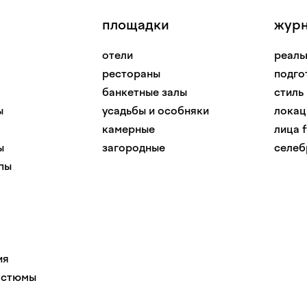
площадки
жур
отели
реаль
рестораны
подго
банкетные залы
стиль
ы
усадьбы и особняки
локац
камерные
лица f
ы
загородные
селеб
пы
ия
остюмы