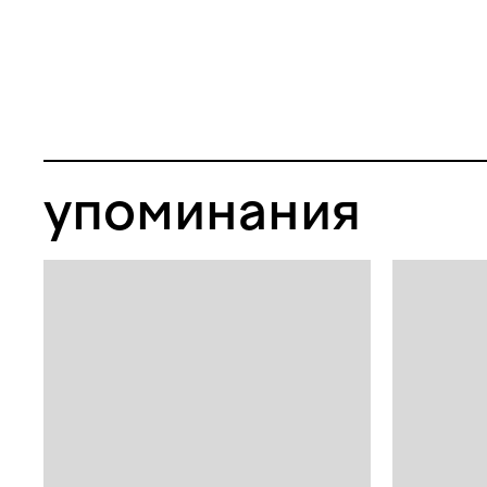
тех, кто любит отмечать праздник с р
яхты "Чайка" предлагает забронирова
полностью и отправиться в речной кру
упоминания