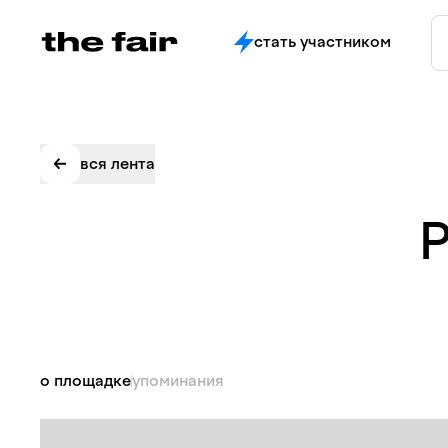
стать участником
вся лента
Р
о площадке
упоминания