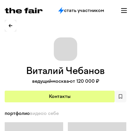
стать участником
Виталий
Чебанов
ведущий
москва
от 120 000 ₽
Контакты
портфолио
видео
о себе