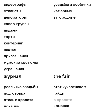
видеографы
усадьбы и особняки
стилисты
камерные
декораторы
загородные
кавер-группы
диджеи
торты
кейтеринг
платья
приглашения
мужские костюмы
украшения
журнал
the fair
реальные свадьбы
стать участником
подготовка
гайды
стиль и красота
о проекте
команда
локации