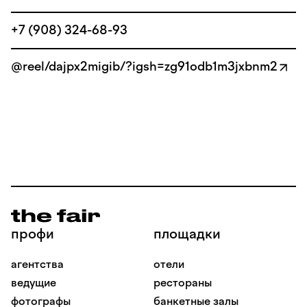
+7 (908) 324-68-93
@reel/dajpx2migib/?igsh=zg91odb1m3jxbnm2
профи
площадки
агентства
отели
ведущие
рестораны
фотографы
банкетные залы