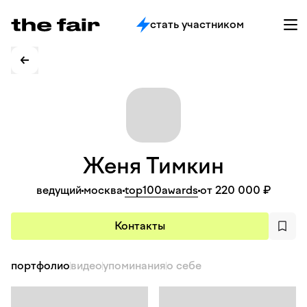
стать участником
Женя
Тимкин
ведущий
москва
top100awards
от 220 000 ₽
Контакты
портфолио
видео
упоминания
о себе