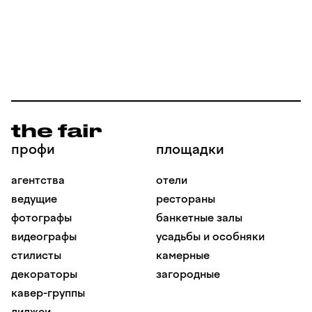
Традиции — да, сборы денег — да, пожалуйста.
Я делаю всё, что хотят жених и невеста.
Это их день, и я не вправе отказать. И сделаю
это интересно для любого поколения. А разве
можно как-то иначе?!
профи
площадки
Спасибо, что дочитали. Меня зовут Пётр
агентства
отели
ведущие
рестораны
фотографы
банкетные залы
видеографы
усадьбы и особняки
стилисты
камерные
декораторы
загородные
кавер-группы
диджеи