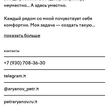
неуместно... А здесь уместно.
Каждый рядом со мной почувствует себя
комфортно. Моя задача — создать такую
атмосферу, в которой людям не нужно
показать больше
показывать, как отдыхать.
Кроме детей, им показываю, как надо.
контакты
+7 (930) 708-36-30
Я романтик. Верю в раз и навсегда, поэтому
понимаю ценность свадьбы.
telegram
Обожаю слёзы счастья. Искренность и
@aryanov_petr
открытость.
petraryanov.ru
Мой приоритет — это пара и эмоции гостей.