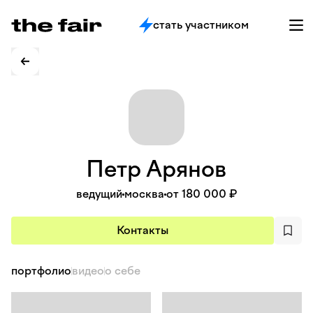
стать участником
Петр
Арянов
ведущий
москва
от 180 000 ₽
Контакты
портфолио
видео
о себе