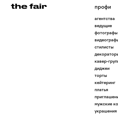
профи
агентства
ведущие
фотографы
видеограф
стилисты
декоратор
кавер-груп
диджеи
торты
кейтеринг
платья
приглашен
мужские к
украшения