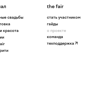
нал
the fair
ные свадьбы
стать участником
товка
гайды
 и красота
о проекте
команда
ии
техподдержка
air
рити