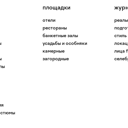
площадки
жур
отели
реаль
рестораны
подго
банкетные залы
стиль
ы
усадьбы и особняки
локац
камерные
лица f
ы
загородные
селеб
пы
ия
остюмы