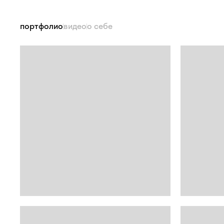
портфолио
видео
о себе