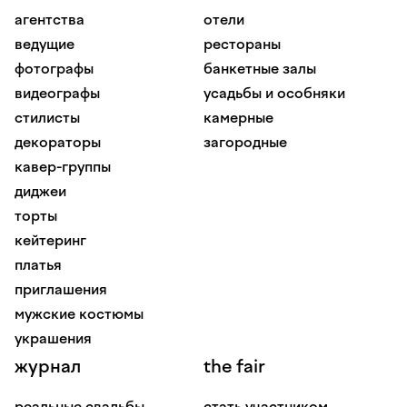
агентства
отели
ведущие
рестораны
фотографы
банкетные залы
видеографы
усадьбы и особняки
стилисты
камерные
декораторы
загородные
кавер-группы
диджеи
торты
кейтеринг
платья
приглашения
мужские костюмы
украшения
журнал
the fair
реальные свадьбы
стать участником