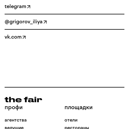
telegram
@grigorov_iliya
vk.com
профи
площадки
агентства
отели
ведущие
рестораны