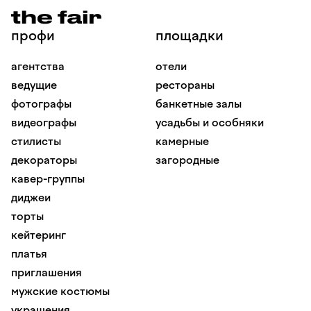
профи
площадки
агентства
отели
ведущие
рестораны
фотографы
банкетные залы
видеографы
усадьбы и особняки
стилисты
камерные
декораторы
загородные
кавер-группы
диджеи
торты
кейтеринг
платья
приглашения
мужские костюмы
украшения