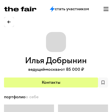
стать участником
Илья
Добрынин
ведущий
москва
от 85 000 ₽
Контакты
портфолио
о себе