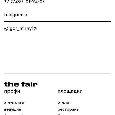
+7 (928) 161-92-67
telegram
@igor_mirnyi
профи
площадки
агентства
отели
ведущие
рестораны