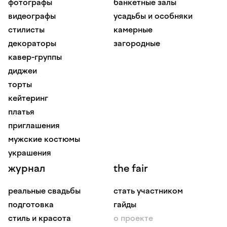
фотографы
банкетные залы
видеографы
усадьбы и особняки
стилисты
камерные
декораторы
загородные
кавер-группы
диджеи
торты
кейтеринг
платья
приглашения
мужские костюмы
украшения
журнал
the fair
реальные свадьбы
стать участником
подготовка
гайды
стиль и красота
о проекте