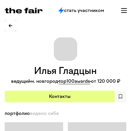
стать участником
Илья
Гладцын
ведущий
н. новгород
top100awards
от 120 000 ₽
Контакты
портфолио
видео
о себе