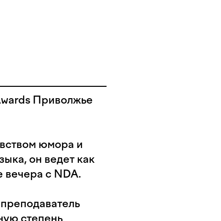
Awards Приволжье
увством юмора и
ыка, он ведет как
е вечера с NDA.
 преподаватель
еную степень