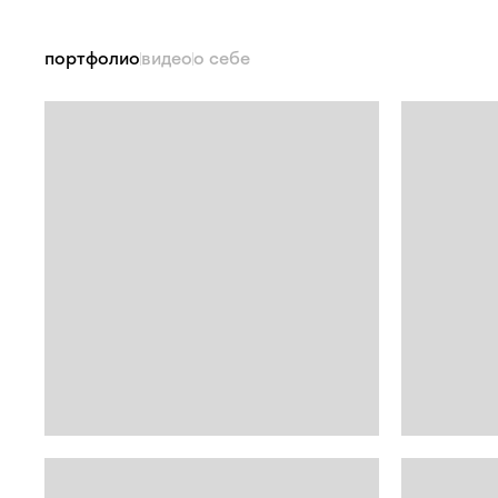
портфолио
видео
о себе