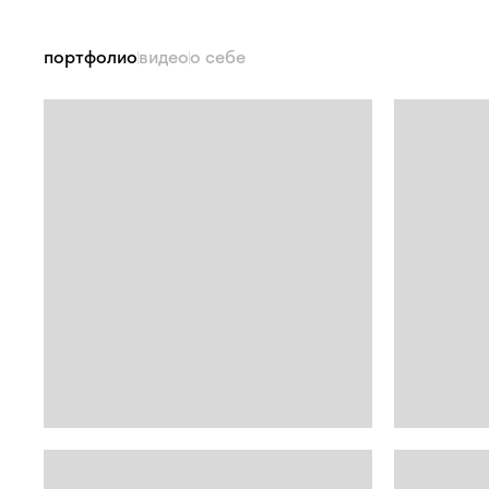
портфолио
видео
о себе