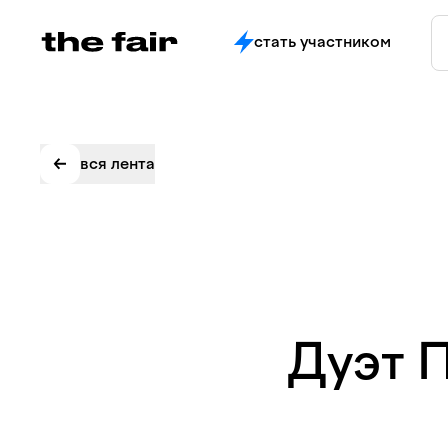
стать участником
вся лента
Дуэт 