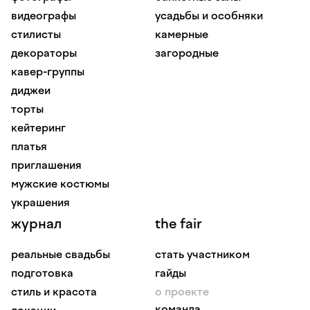
видеографы
усадьбы и особняки
стилисты
камерные
декораторы
загородные
кавер-группы
диджеи
торты
кейтеринг
платья
приглашения
мужские костюмы
украшения
журнал
the fair
реальные свадьбы
стать участником
подготовка
гайды
стиль и красота
о проекте
команда