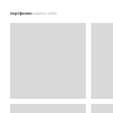
портфолио
видео
о себе